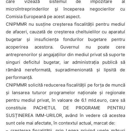
care vizează sistemul de impozitare al
microîntreprinderilor şi începerea negocierilor cu
Comisia Europeană pe acest aspect.
CNIPMMR nu susține creșterea fiscalității pentru mediul
de afaceri, cauzată de creșterea cheltuielilor cu aparatul
bugetar și insuficiența fondurilor bugetare pentru
acoperirea acestora. Guvernul nu poate cere
antreprenorilor și angajațiilor din mediul privat să suporte
singuri deficitul bugetar, iar administrația publică să
rămână nereformată, supradimenionată și lipsită de
performanță.
CNIPMMR solicită reducerea fiscalității pe forța de muncă
și lansarea tuturor programelor naționale și regionale
pentru mediul privat, în valoare de 6.1 mld.euro, care să
constituie PACHETUL DE PROGRAME PENTRU
SUSȚINEREA IMM-URILOR, având în vedere că acestea
sunt cele mai afectate, în contextul actual, marcat de:
– creșterea fiscalității, prin Legea privind unele măsuri