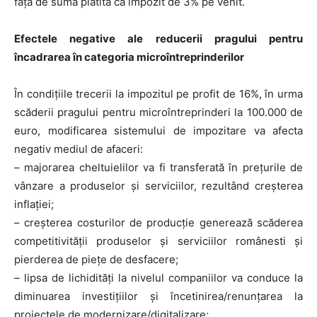
față de suma plătită ca impozit de 3% pe venit.
Efectele negative ale reducerii pragului pentru
încadrarea în categoria microîntreprinderilor
În condițiile trecerii la impozitul pe profit de 16%, în urma
scăderii pragului pentru microîntreprinderi la 100.000 de
euro, modificarea sistemului de impozitare va afecta
negativ mediul de afaceri:
– majorarea cheltuielilor va fi transferată în prețurile de
vânzare a produselor și serviciilor, rezultând creșterea
inflației;
– creșterea costurilor de producție generează scăderea
competitivității produselor și serviciilor românesti și
pierderea de piețe de desfacere;
– lipsa de lichidități la nivelul companiilor va conduce la
diminuarea investițiilor și încetinirea/renunțarea la
proiectele de modernizare/digitalizare;