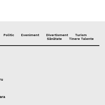
Politic
Eveniment
Divertisment
Turism
Sănătate
Tinere Talente
ru
oara