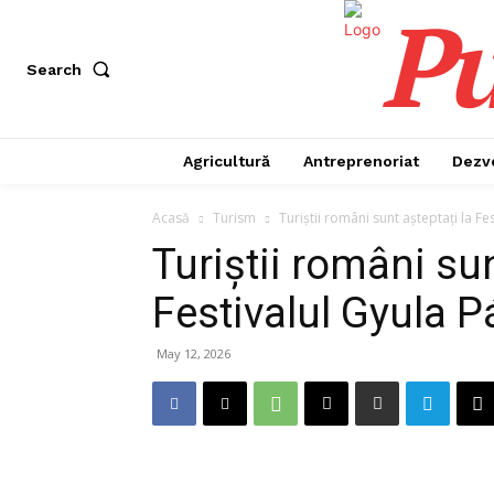
Pu
Search
Agricultură
Antreprenoriat
Dezv
Acasă
Turism
Turiștii români sunt așteptați la Fe
Turiștii români sun
Festivalul Gyula P
May 12, 2026