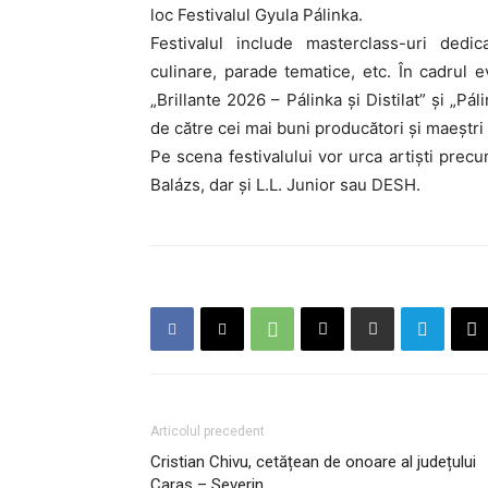
loc Festivalul Gyula Pálinka.
Festivalul include masterclass-uri dedic
culinare, parade tematice, etc. În cadrul e
„Brillante 2026 – Pálinka și Distilat” și „Pá
de către cei mai buni producători și maeștri ai
Pe scena festivalului vor urca artiști prec
Balázs, dar și L.L. Junior sau DESH.
Articolul precedent
Cristian Chivu, cetățean de onoare al județului
Caraș – Severin