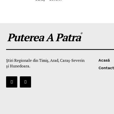
Puterea A Patra
©
Știri Regionale din Timiș, Arad, Caraș-Severin
Acasă
și Hunedoara.
Contact