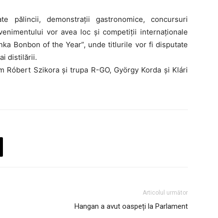
ate pălincii, demonstrații gastronomice, concursuri
venimentului vor avea loc și competiții internaționale
linka Bonbon of the Year”, unde titlurile vor fi disputate
 distilării.
um Róbert Szikora și trupa R-GO, György Korda și Klári
Articolul următor
Hangan a avut oaspeți la Parlament