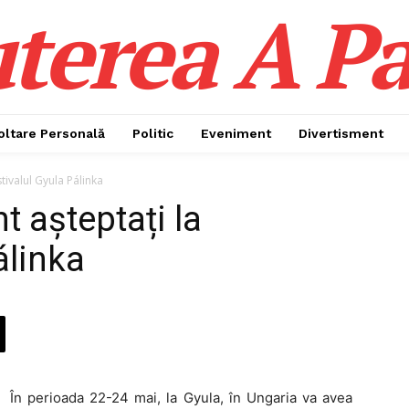
terea A Pa
oltare Personală
Politic
Eveniment
Divertisment
stivalul Gyula Pálinka
t așteptați la
álinka
În perioada 22-24 mai, la Gyula, în Ungaria va avea