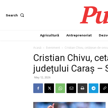
Pu
Search
Agricultură
Antreprenoriat
Dezv
Acasă
Eveniment
Cristian Chivu, cetățean de onoa
Cristian Chivu, ce
județului Caraș – 
May 12, 2026