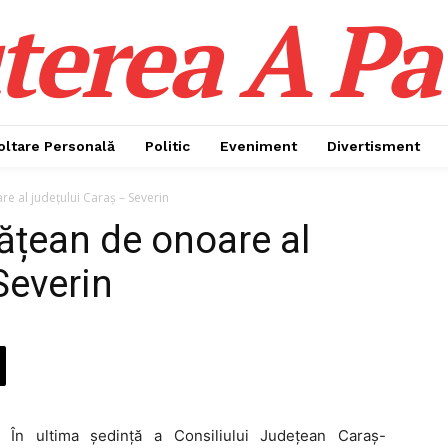
terea A Pa
oltare Personală
Politic
Eveniment
Divertisment
re al județului Caraș – Severin
tățean de onoare al
Severin
În ultima ședință a Consiliului Județean Caraș-