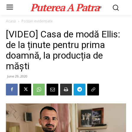
Puterea A Patra
©
Acasă
Postări evidențiate
[VIDEO] Casa de modă Ellis:
de la ținute pentru prima
doamnă, la producția de
măști
June 29, 2020