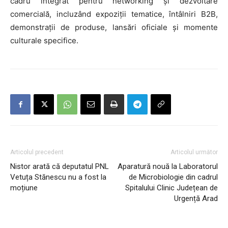
cadru integrat pentru networking și dezvoltare
comercială, incluzând expoziții tematice, întâlniri B2B,
demonstrații de produse, lansări oficiale și momente
culturale specifice.
Articolul precedent
Articolul următor
Nistor arată că deputatul PNL
Aparatură nouă la Laboratorul
Vetuța Stănescu nu a fost la
de Microbiologie din cadrul
moțiune
Spitalului Clinic Județean de
Urgență Arad