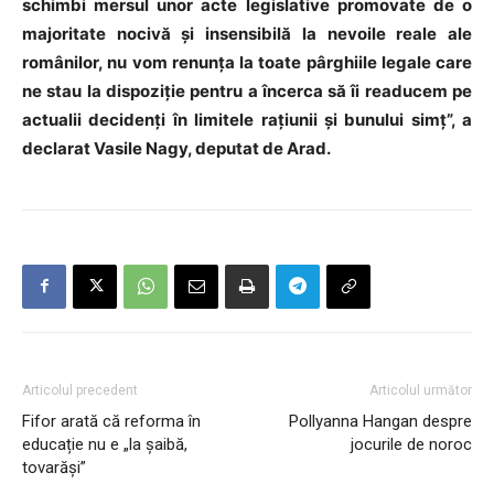
schimbi mersul unor acte legislative promovate de o
majoritate nocivă și insensibilă la nevoile reale ale
românilor, nu vom renunța la toate pârghiile legale care
ne stau la dispoziție pentru a încerca să îi readucem pe
actualii decidenți în limitele rațiunii și bunului simț”
, a
declarat Vasile Nagy, deputat de Arad.
Articolul precedent
Articolul următor
Fifor arată că reforma în
Pollyanna Hangan despre
educație nu e „la șaibă,
jocurile de noroc
tovarăși”