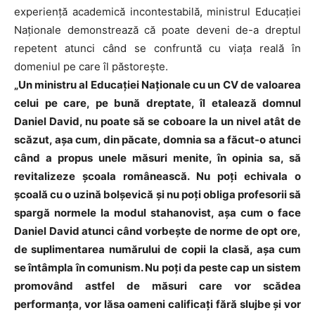
experiență academică incontestabilă, ministrul Educației
Naționale demonstrează că poate deveni de-a dreptul
repetent atunci când se confruntă cu viața reală în
domeniul pe care îl păstorește.
„Un ministru al Educației Naționale cu un CV de valoarea
celui pe care, pe bună dreptate, îl etalează domnul
Daniel David, nu poate să se coboare la un nivel atât de
scăzut, așa cum, din păcate, domnia sa a făcut-o atunci
când a propus unele măsuri menite, în opinia sa, să
revitalizeze școala românească. Nu poți echivala o
școală cu o uzină bolșevică și nu poți obliga profesorii să
spargă normele la modul stahanovist, așa cum o face
Daniel David atunci când vorbește de norme de opt ore,
de suplimentarea numărului de copii la clasă, așa cum
se întâmpla în comunism. Nu poți da peste cap un sistem
promovând astfel de măsuri care vor scădea
performanța, vor lăsa oameni calificați fără slujbe și vor