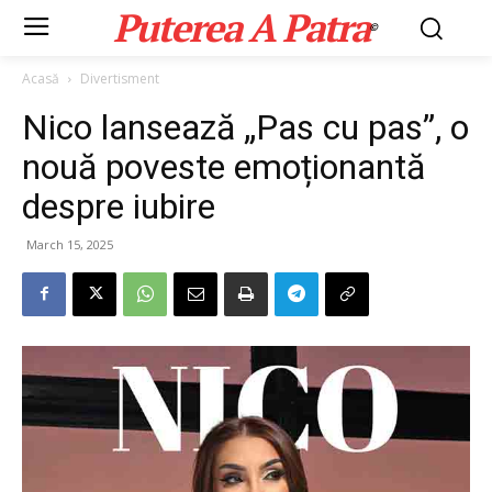
Puterea A Patra
©
Acasă
Divertisment
Nico lansează „Pas cu pas”, o
nouă poveste emoționantă
despre iubire
March 15, 2025