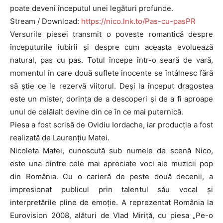
poate deveni începutul unei legături profunde.
Stream / Download:
https://nico.lnk.to/Pas-cu-pasPR
Versurile piesei transmit o poveste romantică despre
începuturile iubirii și despre cum aceasta evoluează
natural, pas cu pas. Totul începe într-o seară de vară,
momentul în care două suflete inocente se întâlnesc fără
să știe ce le rezervă viitorul. Deși la început dragostea
este un mister, dorința de a descoperi și de a fi aproape
unul de celălalt devine din ce în ce mai puternică.
Piesa a fost scrisă de Ovidiu Iordache, iar producția a fost
realizată de Laurențiu Matei.
Nicoleta Matei, cunoscută sub numele de scenă Nico,
este una dintre cele mai apreciate voci ale muzicii pop
din România. Cu o carieră de peste două decenii, a
impresionat publicul prin talentul său vocal și
interpretările pline de emoție. A reprezentat România la
Eurovision 2008, alături de Vlad Miriță, cu piesa „Pe-o