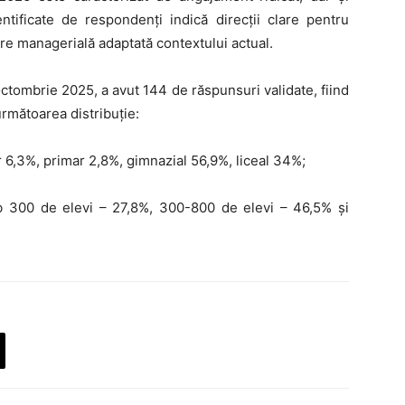
identificate de respondenți indică direcții clare pentru
are managerială adaptată contextului actual.
octombrie 2025, a avut 144 de răspunsuri validate, fiind
următoarea distribuție:
ar 6,3%, primar 2,8%, gimnazial 56,9%, liceal 34%;
b 300 de elevi – 27,8%, 300-800 de elevi – 46,5% și