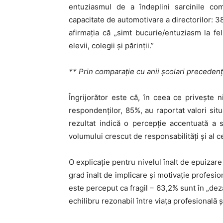
entuziasmul de a îndeplini sarcinile co
capacitate de automotivare a directorilor: 3
afirmația că „simt bucurie/entuziasm la f
elevii, colegii și părinții.”
** Prin comparație cu anii școlari precedenț
Îngrijorător este că, în ceea ce privește n
respondenților, 85%, au raportat valori situ
rezultat indică o percepție accentuată a s
volumului crescut de responsabilități și al c
O explicație pentru nivelul înalt de epuizare
grad înalt de implicare și motivație profesio
este perceput ca fragil – 63,2% sunt în „dez
echilibru rezonabil între viața profesională 