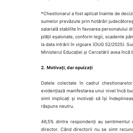
*Chestionarul a fost aplicat înainte de dec
sumelor prevăzute prin hotărâri judecătoreș
salarială stabilite în favoarea personalului din
plății eșalonate, conform legii, scadente pâ
la data intrării în vigoare (OUG 52/2025). Su
Ministerul Educației și Cercetării avea încă 
2. Motivați, dar epuizați
Datele colectate în cadrul chestionarel
evidențiază manifestarea unui nivel încă bu
simt implicați și motivați să își îndepline
răspuns neutru.
46,5% dintre respondenți au sentimentul c
director. Când directorii nu se simt recuno