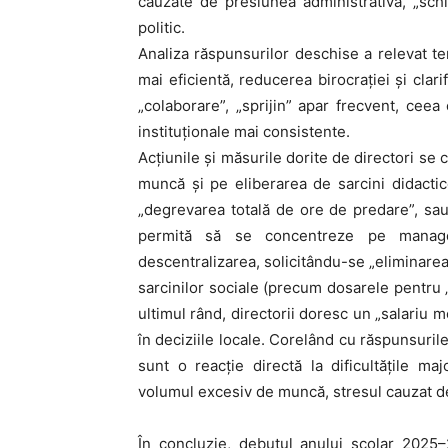
cauzate de presiunea administrativă, „schi
politic.
Analiza răspunsurilor deschise a relevat t
mai eficientă, reducerea birocrației și clar
„colaborare”, „sprijin” apar frecvent, ceea
instituționale mai consistente.
Acțiunile și măsurile dorite de directori s
muncă și pe eliberarea de sarcini didactic
„degrevarea totală de ore de predare”, sau
permită să se concentreze pe managem
descentralizarea, solicitându-se „eliminarea
sarcinilor sociale (precum dosarele pentru „b
ultimul rând, directorii doresc un „salariu m
în deciziile locale. Corelând cu răspunsuri
sunt o reacție directă la dificultățile ma
volumul excesiv de muncă, stresul cauzat de b
În concluzie, debutul anului școlar 2025–