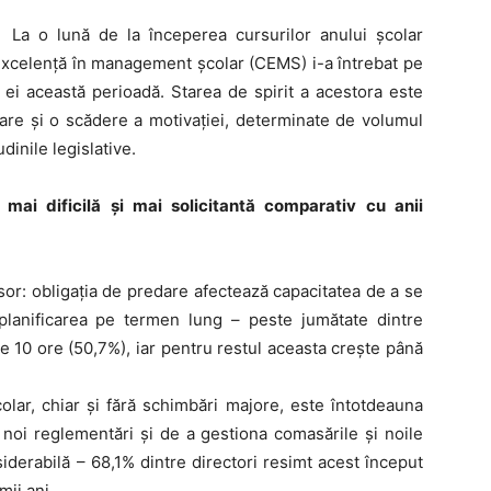
La o lună de la începerea cursurilor anului școlar
xcelență în management școlar (CEMS) i-a întrebat pe
 ei această perioadă. Starea de spirit a acestora este
are și o scădere a motivației, determinate de volumul
dinile legislative.
mai dificilă și mai solicitantă comparativ cu anii
sor: obligația de predare afectează capacitatea de a se
lanificarea pe termen lung – peste jumătate dintre
10 ore (50,7%), iar pentru restul aceasta crește până
ar, chiar și fără schimbări majore, este întotdeauna
noi reglementări și de a gestiona comasările și noile
derabilă – 68,1% dintre directori resimt acest început
mii ani.