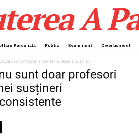
terea A Pa
oltare Personală
Politic
Eveniment
Divertisment
nu sunt doar profesori și resimt nevoia unei susțineri...
i nu sunt doar profesori
nei susțineri
 consistente