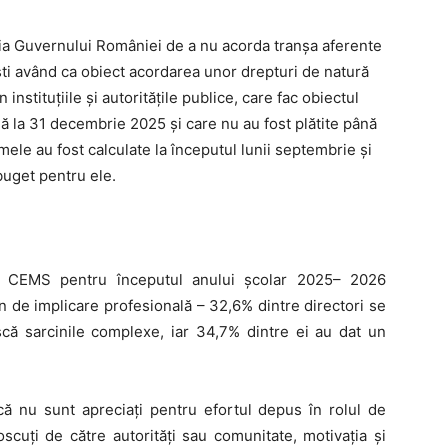
izia Guvernului României de a nu acorda tranșa aferente
ti având ca obiect acordarea unor drepturi de natură
 instituțiile și autoritățile publice, care fac obiectul
nă la 31 decembrie 2025 și care nu au fost plătite până
mele au fost calculate la începutul lunii septembrie și
buget pentru ele.
or CEMS pentru începutul anului școlar 2025– 2026
n de implicare profesională – 32,6% dintre directori se
ască sarcinile complexe, iar 34,7% dintre ei au dat un
ă nu sunt apreciați pentru efortul depus în rolul de
scuți de către autorități sau comunitate, motivația și