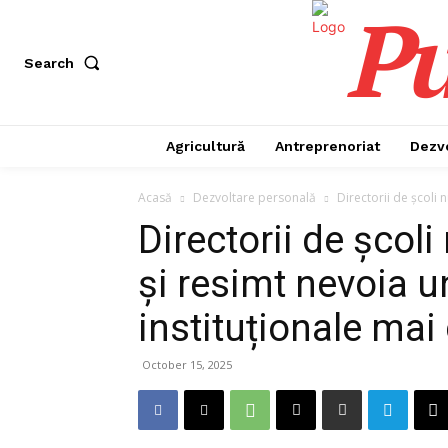
Pu
Search
Agricultură
Antreprenoriat
Dezv
Acasă
Dezvoltare personală
Directorii de școli 
Directorii de școl
și resimt nevoia u
instituționale mai
October 15, 2025