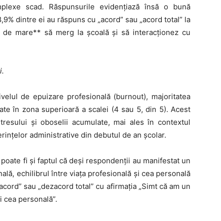
mplexe scad. Răspunsurile evidențiază însă o bună
8,9% dintre ei au răspuns cu „acord” sau „acord total” la
el de mare** să merg la școală și să interacționez cu
i.
ivelul de epuizare profesională (burnout), majoritatea
ate în zona superioară a scalei (4 sau 5, din 5). Acest
tresului și oboselii acumulate, mai ales în contextul
erințelor administrative din debutul de an școlar.
 poate fi și faptul că deși respondenții au manifestat un
nală, echilibrul între viața profesională și cea personală
acord” sau „dezacord total” cu afirmația „Simt că am un
și cea personală”.