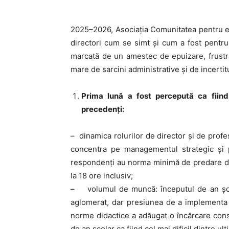
2025–2026, Asociația Comunitatea pentru e
directori cum se simt și cum a fost pentru
marcată de un amestec de epuizare, frustr
mare de sarcini administrative și de incertitu
Prima lună a fost percepută ca fiind 
precedenți:
– dinamica rolurilor de director și de profe
concentra pe managementul strategic și p
respondenți au norma minimă de predare de 
la 18 ore inclusiv;
– volumul de muncă: începutul de an școl
aglomerat, dar presiunea de a implementa 
norme didactice a adăugat o încărcare consi
de an școlar ca fiind cel mai dificil dintre ulti