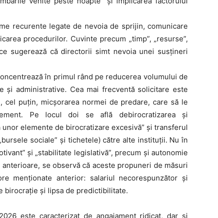
mbările venite peste noapte” și implicarea factorului
eme recurente legate de nevoia de sprijin, comunicare
ificarea procedurilor. Cuvinte precum „timp”, „resurse”,
 ce sugerează că directorii simt nevoia unei susțineri
e concentrează în primul rând pe reducerea volumului de
e și administrative. Cea mai frecventă solicitare este
, cel puțin, micșorarea normei de predare, care să le
ent. Pe locul doi se află debirocratizarea și
 unor elemente de birocratizare excesivă” și transferul
ursele sociale” și tichetele) către alte instituții. Nu în
otivant” și „stabilitate legislativă”, precum și autonomie
le anterioare, se observă că aceste propuneri de măsuri
jore menționate anterior: salariul necorespunzător și
irocrație și lipsa de predictibilitate.
2026 este caracterizat de angajament ridicat, dar și