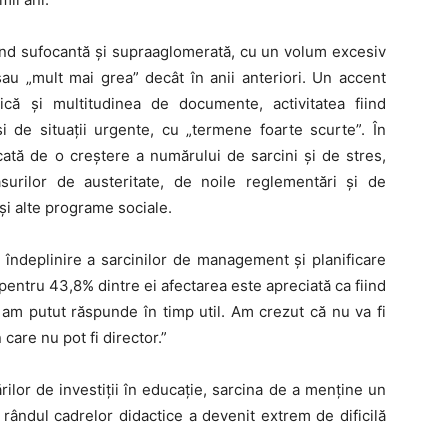
iind sufocantă și supraaglomerată, cu un volum excesiv
sau „mult mai grea” decât în anii anteriori. Un accent
că și multitudinea de documente, activitatea fiind
și de situații urgente, cu „termene foarte scurte”. În
cată de o creștere a numărului de sarcini și de stres,
urilor de austeritate, de noile reglementări și de
și alte programe sociale.
 îndeplinire a sarcinilor de management și planificare
 pentru 43,8% dintre ei afectarea este apreciată ca fiind
 am putut răspunde în timp util. Am crezut că nu va fi
care nu pot fi director.”
ărilor de investiții în educație, sarcina de a menține un
n rândul cadrelor didactice a devenit extrem de dificilă