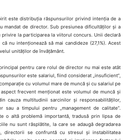
irit este distribuția răspunsurilor privind intenția de a
 mandat de director. Sub presiunea dificultăților și a
u privire la participarea la viitorul concurs. Unii declară
mat că nu intenționează să mai candideze (27,1%). Acest
velul unităților de învățământ.
 principal pentru care rolul de director nu mai este atât
punsurilor este salariul, fiind considerat „insuficient”,
 comparație cu volumul mare de muncă și cu salariul pe
lt aspect frecvent menționat este volumul de muncă și
n cauza multitudinii sarcinilor și responsabilităților,
iber sau a timpului pentru „management de calitate”.
te o altă problemă importantă, tradusă prin lipsa de
ciile nu sunt răsplătite, la care se adaugă degradarea
 directorii se confruntă cu stresul și instabilitatea