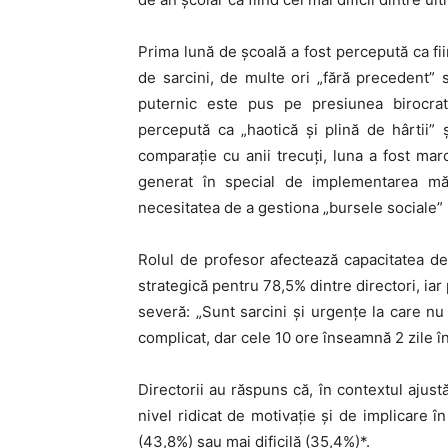
Prima lună de școală a fost percepută ca f
de sarcini, de multe ori „fără precedent” 
puternic este pus pe presiunea birocrati
percepută ca „haotică și plină de hârtii” 
comparație cu anii trecuți, luna a fost mar
generat în special de implementarea măs
necesitatea de a gestiona „bursele sociale” 
Rolul de profesor afectează capacitatea de
strategică pentru 78,5% dintre directori, iar
severă: „Sunt sarcini și urgențe la care nu
complicat, dar cele 10 ore înseamnă 2 zile în 
Directorii au răspuns că, în contextul ajust
nivel ridicat de motivație și de implicare î
(43,8%) sau mai dificilă (35,4%)*.