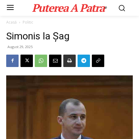
Puterea A Patra
©
Acasă
Politic
Simonis la Șag
August 29, 2025