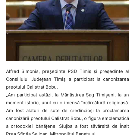
Alfred Simonis, președinte PSD Timiș și președinte al
Consiliului Județean Timiș a participat la canonizarea
preotului Calistrat Bobu.
„Am participat astăzi, la Mănăstirea Șag Timișeni, la un
moment istoric, unul cu o imensă încărcătură religioasă.
Am fost alături de sute de credincioși la proclamarea
canonizării preotului Calistrat Bobu, o figură emblematică
a ortodoxiei bănățene. Slujba a fost săvârșită de Înalt
Prea Sfinția Sa Ioan, Mitropolitul Banatului.