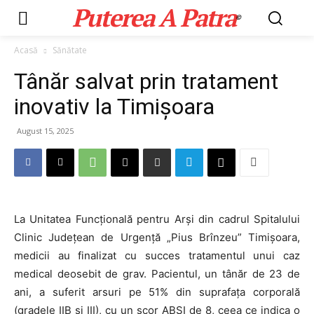
Puterea A Patra
©
Acasă
Sănătate
Tânăr salvat prin tratament
inovativ la Timișoara
August 15, 2025
La Unitatea Funcțională pentru Arși din cadrul Spitalului
Clinic Județean de Urgență „Pius Brînzeu” Timișoara,
medicii au finalizat cu succes tratamentul unui caz
medical deosebit de grav. Pacientul, un tânăr de 23 de
ani, a suferit arsuri pe 51% din suprafața corporală
(gradele IIB și III), cu un scor ABSI de 8, ceea ce indica o