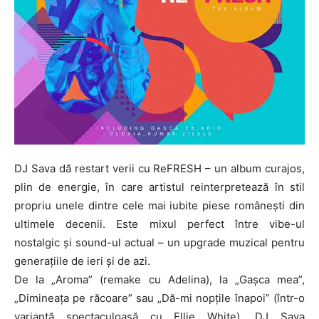
DJ Sava dă restart verii cu ReFRESH – un album curajos,
plin de energie, în care artistul reinterpretează în stil
propriu unele dintre cele mai iubite piese românești din
ultimele decenii. Este mixul perfect între vibe-ul
nostalgic și sound-ul actual – un upgrade muzical pentru
generațiile de ieri și de azi.
De la „Aroma” (remake cu Adelina), la „Gașca mea”,
„Dimineața pe răcoare” sau „Dă-mi nopțile înapoi” (într-o
variantă spectaculoasă cu Ellie White), DJ Sava