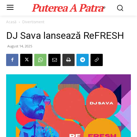
Puterea A Patra
©
Acasă
Divertisment
DJ Sava lansează ReFRESH
August 14, 2025