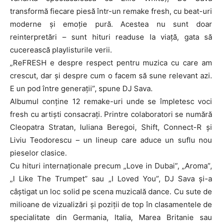
transformă fiecare piesă într-un remake fresh, cu beat-uri
moderne și emoție pură. Acestea nu sunt doar
reinterpretări – sunt hituri readuse la viață, gata să
cucerească playlisturile verii.
„ReFRESH e despre respect pentru muzica cu care am
crescut, dar și despre cum o facem să sune relevant azi.
E un pod între generații”, spune DJ Sava.
Albumul conține 12 remake-uri unde se împletesc voci
fresh cu artiști consacrați. Printre colaboratori se numără
Cleopatra Stratan, Iuliana Beregoi, Shift, Connect-R și
Liviu Teodorescu – un lineup care aduce un suflu nou
pieselor clasice.
Cu hituri internaționale precum „Love in Dubai”, „Aroma”,
„I Like The Trumpet” sau „I Loved You”, DJ Sava și-a
câștigat un loc solid pe scena muzicală dance. Cu sute de
milioane de vizualizări și poziții de top în clasamentele de
specialitate din Germania, Italia, Marea Britanie sau