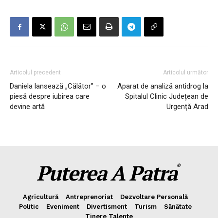
Articolul precedent
Articolul următor
Daniela lansează „Călător” – o
Aparat de analiză antidrog la
piesă despre iubirea care
Spitalul Clinic Județean de
devine artă
Urgență Arad
Puterea A Patra
©
Agricultură
Antreprenoriat
Dezvoltare Personală
Politic
Eveniment
Divertisment
Turism
Sănătate
Tinere Talente