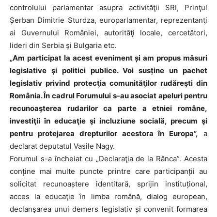
controlului parlamentar asupra activităţii SRI, Prinţul
Șerban Dimitrie Sturdza, europarlamentar, reprezentanţi
ai Guvernului României, autorităţi locale, cercetători,
lideri din Serbia şi Bulgaria etc.
„Am participat la acest eveniment și am propus măsuri
legislative şi politici publice. Voi susține un pachet
legislativ privind protecţia comunităţilor rudăreşti din
România. În cadrul Forumului s-au asociat apeluri pentru
recunoaşterea rudarilor ca parte a etniei române,
investiţii în educaţie şi incluziune socială, precum şi
pentru protejarea drepturilor acestora în Europa”,
a
declarat deputatul Vasile Nagy.
Forumul s-a încheiat cu „Declaraţia de la Rânca”. Acesta
conține mai multe puncte printre care participanții au
solicitat recunoaștere identitară, sprijin instituțional,
acces la educaţie în limba română, dialog european,
declanşarea unui demers legislativ și convenit formarea