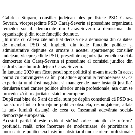
Gabriela Stuparu, consilier județean ales pe listele PSD Caraș-
Severin, vicepreședinte PSD Caraș-Severin și președinte organizația
femeilor social- democrate din Caraș-Severin a demisionat din
organizație și din toate funcțiile deținute.
„În urmă cu câteva zile am luat decizia de a demisiona din calitatea
de membru PSD și, implicit, din toate funcțiile politice și
administrative deținute ca urmare a acestei apartenențe: consilier
județean, vicepreședinte PSD, președinte organizația femeilor social-
democrate din Caraș-Severin și președinte al comisiei juridice din
cadrul Consiliului Județean Caras-Severin.
În ianuarie 2020 am făcut pasul spre politică și m-am înscris în acest
partid cu convingerea că îmi pot aduce aportul la remodelarea sa, că
experiența unui fost magistrat și manager de mare instanță justifică
derularea unei cariere politice ulterior uneia profesionale, așa cum se
procedează în majoritatea statelor europene.
După mai bine de 5 ani de zile, sunt pe deplin conștientă că PSD s-a
transformat într-o formațiune politică obsoleta, respingătoare, aflată
la ani- lumină distanță de ceea ce înseamnă adevărata social-
democrație europeană.
Acestui partid îi este evident străină orice intenție de reformă
profundă, reală, orice încercare de modernizare, de prioritizare a
unor cariere politice exclusiv în subsidiarul unor cariere profesionale