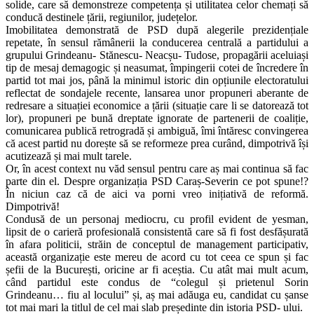
solide, care să demonstreze competența și utilitatea celor chemați să
conducă destinele țării, regiunilor, județelor.
Imobilitatea demonstrată de PSD după alegerile prezidențiale
repetate, în sensul rămânerii la conducerea centrală a partidului a
grupului Grindeanu- Stănescu- Neacșu- Tudose, propagării aceluiași
tip de mesaj demagogic și neasumat, împingerii cotei de încredere în
partid tot mai jos, până la minimul istoric din opțiunile electoratului
reflectat de sondajele recente, lansarea unor propuneri aberante de
redresare a situației economice a țării (situație care li se datorează tot
lor), propuneri pe bună dreptate ignorate de partenerii de coaliție,
comunicarea publică retrogradă și ambiguă, îmi întăresc convingerea
că acest partid nu dorește să se reformeze prea curând, dimpotrivă își
acutizează și mai mult tarele.
Or, în acest context nu văd sensul pentru care aș mai continua să fac
parte din el. Despre organizația PSD Caraș-Severin ce pot spune!?
În niciun caz că de aici va porni vreo inițiativă de reformă.
Dimpotrivă!
Condusă de un personaj mediocru, cu profil evident de yesman,
lipsit de o carieră profesională consistentă care să fi fost desfășurată
în afara politicii, străin de conceptul de management participativ,
această organizație este mereu de acord cu tot ceea ce spun și fac
șefii de la București, oricine ar fi aceștia. Cu atât mai mult acum,
când partidul este condus de “colegul și prietenul Sorin
Grindeanu… fiu al locului” și, aș mai adăuga eu, candidat cu șanse
tot mai mari la titlul de cel mai slab președinte din istoria PSD- ului.