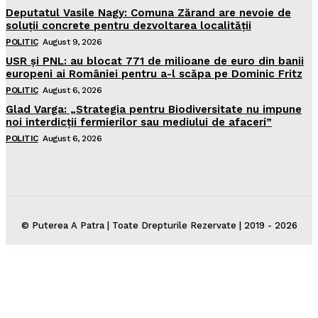
Deputatul Vasile Nagy: Comuna Zărand are nevoie de
soluții concrete pentru dezvoltarea localității
POLITIC
August 9, 2026
USR și PNL: au blocat 771 de milioane de euro din banii
europeni ai României pentru a-l scăpa pe Dominic Fritz
POLITIC
August 6, 2026
Glad Varga: „Strategia pentru Biodiversitate nu impune
noi interdicții fermierilor sau mediului de afaceri”
POLITIC
August 6, 2026
© Puterea A Patra | Toate Drepturile Rezervate | 2019 - 2026