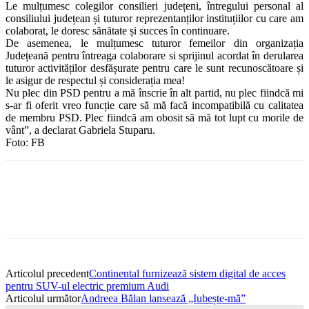
Le mulțumesc colegilor consilieri județeni, întregului personal al
consiliului județean și tuturor reprezentanților instituțiilor cu care am
colaborat, le doresc sănătate și succes în continuare.
De asemenea, le mulțumesc tuturor femeilor din organizația
Județeană pentru întreaga colaborare si sprijinul acordat în derularea
tuturor activităților desfășurate pentru care le sunt recunoscătoare și
le asigur de respectul și considerația mea!
Nu plec din PSD pentru a mă înscrie în alt partid, nu plec fiindcă mi
s-ar fi oferit vreo funcție care să mă facă incompatibilă cu calitatea
de membru PSD. Plec fiindcă am obosit să mă tot lupt cu morile de
vânt”, a declarat Gabriela Stuparu.
Foto: FB
Articolul precedent
Continental furnizează sistem digital de acces
pentru SUV-ul electric premium Audi
Articolul următor
Andreea Bălan lansează „Iubește-mă”