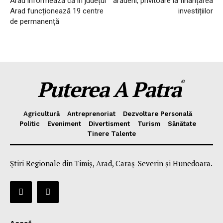
Arad informează că în județul
arădeni, privitoare la finanțarea
Arad funcționează 19 centre
investițiilor
de permanență
Puterea A Patra
©
Agricultură
Antreprenoriat
Dezvoltare Personală
Politic
Eveniment
Divertisment
Turism
Sănătate
Tinere Talente
Știri Regionale din Timiș, Arad, Caraș-Severin și Hunedoara.