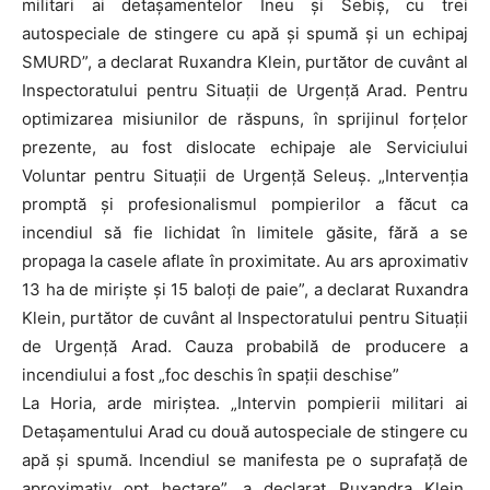
militari ai detașamentelor Ineu și Sebiș, cu trei
autospeciale de stingere cu apă și spumă și un echipaj
SMURD”, a declarat Ruxandra Klein, purtător de cuvânt al
Inspectoratului pentru Situații de Urgență Arad. Pentru
optimizarea misiunilor de răspuns, în sprijinul forțelor
prezente, au fost dislocate echipaje ale Serviciului
Voluntar pentru Situații de Urgență Seleuș. „Intervenția
promptă și profesionalismul pompierilor a făcut ca
incendiul să fie lichidat în limitele găsite, fără a se
propaga la casele aflate în proximitate. Au ars aproximativ
13 ha de miriște și 15 baloți de paie”, a declarat Ruxandra
Klein, purtător de cuvânt al Inspectoratului pentru Situații
de Urgență Arad. Cauza probabilă de producere a
incendiului a fost „foc deschis în spații deschise”
La Horia, arde miriștea. „Intervin pompierii militari ai
Detașamentului Arad cu două autospeciale de stingere cu
apă și spumă. Incendiul se manifesta pe o suprafață de
aproximativ opt hectare”, a declarat Ruxandra Klein,